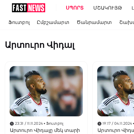
ՍՊՈՐՏ
ՄՇԱԿՈՒՅԹ
Ֆուտբոլ
Ըմբշամարտ
Ծանրամարտ
Շախ
Արտուրո Վիդալ
23:31 / 11.11.2024
• Ֆուտբոլ
19:17 / 04.11.2024
Արտուրո Վիդալը մեկ տարի
Արտուրո Վիդ