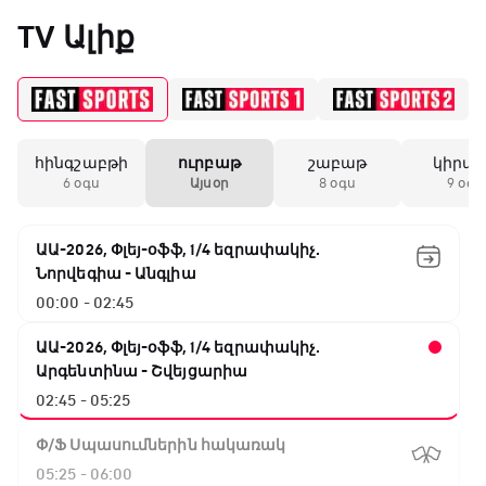
«Միլանի» երկրորդ
TV Ալիք
անընդմեջ ոչ-ոքին
19:59 / 11.01.2026
• Ֆուտբոլ
հինգշաբթի
ուրբաթ
շաբաթ
կիրա
Անգլիայի գավաթ.
6 օգս
Այսօր
8 օգս
9 օգս
Մարտինելիի հեթ-
տրիկն ու «Արսենալի»
խոշոր հաշվով
ԱԱ-2026, Փլեյ-օֆֆ, 1/4 եզրափակիչ.
հաղթանակը
Նորվեգիա - Անգլիա
00:00 - 02:45
18:27 / 11.01.2026
• Թենիս
Սվիտոլինան
ԱԱ-2026, Փլեյ-օֆֆ, 1/4 եզրափակիչ.
կարիերայի 19-րդ
Արգենտինա - Շվեյցարիա
տիտղոսն է նվաճել
02:45 - 05:25
Փ/Ֆ Սպասումներին հակառակ
17:08 / 11.01.2026
• Ֆուտբոլ
05:25 - 06:00