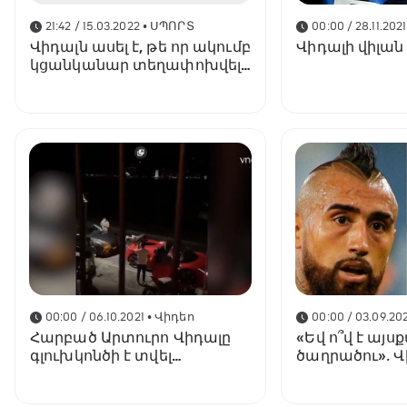
21:42 / 15.03.2022
• ՍՊՈՐՏ
00:00 / 28.11.2021
Վիդալն ասել է, թե որ ակումբ
Վիդալի վիլան
կցանկանար տեղափոխվել
«Ինտերից» հեռանալուց
հետո
00:00 / 06.10.2021
• Վիդեո
00:00 / 03.09.202
Հարբած Արտուրո Վիդալը
«Եվ ո՞վ է այ
գլուխկոնծի է տվել
ծաղրածու»․ Վ
«Ֆերրարիի» բեռնախցիկին
Ռիշարլիսոնի
(տեսանյութ)
ինստագրամյա