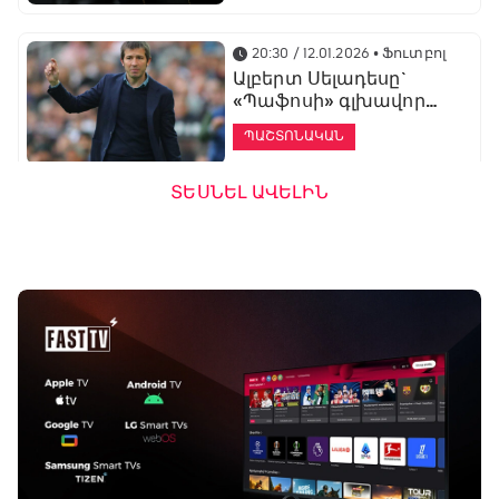
20:30 / 12.01.2026
• Ֆուտբոլ
Ալբերտ Սելադեսը`
«Պաֆոսի» գլխավոր
մարզիչ
ՊԱՇՏՈՆԱԿԱՆ
ՏԵՍՆԵԼ ԱՎԵԼԻՆ
19:53 / 12.01.2026
• Ֆուտբոլ
«Ալաշկերտը»
մարզական հավաք
կանցկացնի
Անթալիայում
13:51 / 12.01.2026
• Ֆուտբոլ
Բալոտելին
կարեիրան կշարունակի
ԱՄԷ-ի երկրորդ լիգայում
ՊԱՇՏՈՆԱԿԱՆ