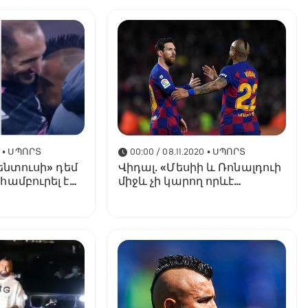
1
• ՍՊՈՐՏ
00:00 / 08.11.2020
• ՍՊՈՐՏ
ենտուսի» դեմ
Վիդալ․ «Մեսիի և Ռոնալդուի
ամբուրել է
միջև չի կարող որևէ
ումբի
համեմատություն լինել»
նը