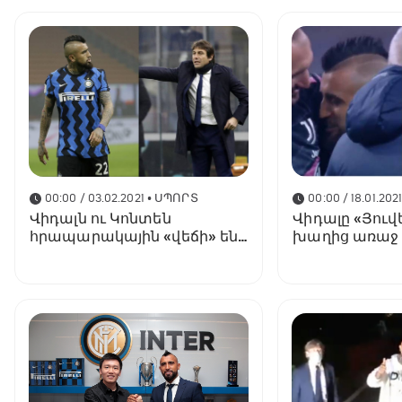
00:00 / 03.02.2021
• ՍՊՈՐՏ
00:00 / 18.01.202
Վիդալն ու Կոնտեն
Վիդալը «Յուվ
հրապարակային «վեճի» են
խաղից առաջ հ
բռնվել
թուրինյան ակ
տարբերանշա
(տեսանյութ)