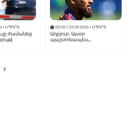
0
• ՍՊՈՐՏ
00:00 / 20.09.2020
• ՍՊՈՐՏ
ալը ժամանեց
Աղբյուր․ Այսօր
յութ)
պաշտոնապես
կհաստատվի Վիդալի՝
Իտալիա տեղափոխությունը
2