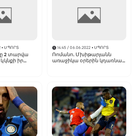
2
• ՍՊՈՐՏ
14:45 / 06.06.2022
• ՍՊՈՐՏ
լը 2 տարվա
Ռոմանո. Մխիթարյանն
կկնքի իր
առաջիկա օրերին կդառնա
 հետ
«Ինտերի» ֆուտբոլիստ