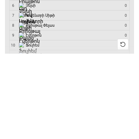
մրցաշարի հաղթող
ԱԱ-2026, Փլեյ-օֆֆ, կիսաեզրափակիչ.
Ֆրանսիա - Իսպանիա
15:45 - 17:40
13:55 / 11.01.2026
• Թենիս
Բուբլիկը հաղթեց
Փ/Ֆ Ակումբների աշխարհ
Հոնկոնգի մրցաշարում
17:40 - 18:35
և կարիերայում
առաջին անգամ կլինի
10-րդը
Լա լիգայի ստադիոնները
12:39 / 11.01.2026
• Ֆուտբոլ
18:35 - 18:45
Անգլիայի գավաթ.
«Չելսին» Ռոսենյորի
գլխավորությամբ
GOAT. Ֆորմուլա 1-ի ավտոարշավորդներ
առաջին խաղում
18:45 - 19:10
հաղթել է
11:38 / 11.01.2026
• Ֆուտբոլ
Ֆորմուլա 1. Հունգարիայի Գրան Պրի.
Ինչ դիտել այսօր
Մրցարշավ