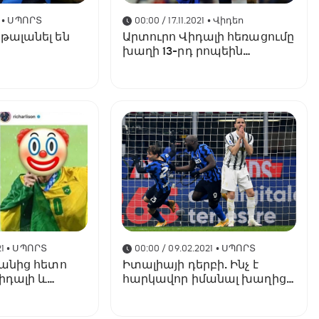
• ՍՊՈՐՏ
00:00 / 17.11.2021
• Վիդեո
 թալանել են
Արտուրո Վիդալի հեռացումը
խաղի 13-րդ րոպեին
(տեսանյութ)
1
• ՍՊՈՐՏ
00:00 / 09.02.2021
• ՍՊՈՐՏ
սքանից հետո
Իտալիայի դերբի. Ինչ է
իդալի և
հարկավոր իմանալ խաղից
առաջ
ն «բախումը»