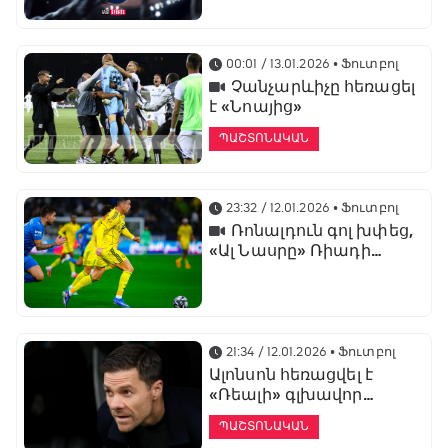
առաջնության
ցուցադրման գլխավոր
հովանավորն է
00:01 / 13.01.2026
• Ֆուտբոլ
Չանչարևիչը հեռացել
է «Նոայից»
ՊԱՇՏՈՆԱԿԱՆ
23:32 / 12.01.2026
• Ֆուտբոլ
Ռոնալդուն գոլ խփեց,
«Ալ Նասրը» Ռիադի
դերբիում պարտվեց «Ալ
Հիլյալին»
21:34 / 12.01.2026
• Ֆուտբոլ
Ալոնսոն հեռացվել է
«Ռեալի» գլխավոր
մարզչի պաշտոնից
ՊԱՇՏՈՆԱԿԱՆ