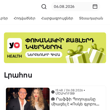
ւրեր
Հոդվածներ
Հարցազրույցներ
Տեսադարան
Լրահոս
15:48 / 06.08.2026
•
ՄՇԱԿՈՒՅԹ
Րաֆֆի Պողոսյանը
միացել է «Ոսկե գլոբուս»
հիմնադրամի