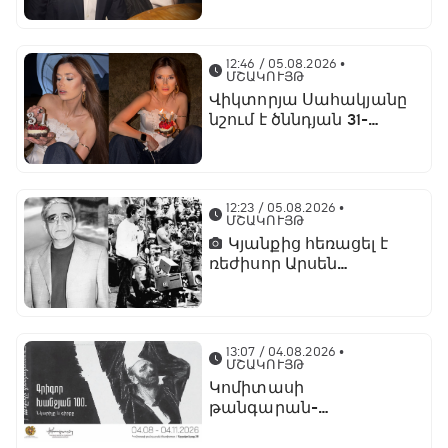
տնօրենների խորհրդին
12:46 / 05.08.2026
•
ՄՇԱԿՈՒՅԹ
Վիկտորյա Սահակյանը
նշում է ծննդյան 31-
ամյակը
12:23 / 05.08.2026
•
ՄՇԱԿՈՒՅԹ
Կյանքից հեռացել է
ռեժիսոր Արսեն
Ասլանյանը
13:07 / 04.08.2026
•
ՄՇԱԿՈՒՅԹ
Կոմիտասի
թանգարան-
ինստիտուտում կբացվի
«Գրիգոր Խանջյան - 100.