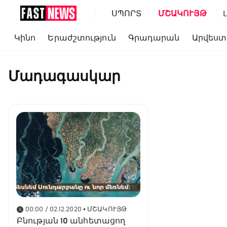
ՍՊՈՐՏ
ՄՇԱԿՈՒՅԹ
Կինո
Երաժշտություն
Գրադարան
Արվեստ
Մադագասկար
00:00 / 02.12.2020
• ՄՇԱԿՈՒՅԹ
Բնության 10 անհետացող