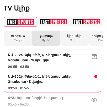
«Միլանի» երկրորդ
TV Ալիք
անընդմեջ ոչ-ոքին
19:59 / 11.01.2026
• Ֆուտբոլ
ուրբաթ
շաբաթ
կիրակի
երկուշա
Անգլիայի գավաթ.
7 օգս
Այսօր
9 օգս
10 օգս
Մարտինելիի հեթ-
տրիկն ու «Արսենալի»
խոշոր հաշվով
ԱԱ-2026, Փլեյ-օֆֆ, 1/16 եզրափակիչ.
հաղթանակը
Գերմանիա - Պարագվայ
00:55 - 03:50
18:27 / 11.01.2026
• Թենիս
Սվիտոլինան
ԱԱ-2026, Փլեյ-օֆֆ, 1/16 եզրափակիչ.
կարիերայի 19-րդ
Ֆրանսիա - Շվեդիա
տիտղոսն է նվաճել
03:50 - 05:45
Փ/Ֆ Սպասումներին հակառակ
17:08 / 11.01.2026
• Ֆուտբոլ
05:45 - 06:35