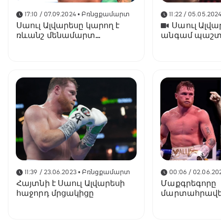
17:10 / 07.09.2024
• Բռնցքամարտ
11:22 / 05.05.202
Սաուլ Ալվարեսը կարող է
Սաուլ Ալվա
ռևանշ մենամարտ
անգամ պաշտ
անցկացնել անպարտելի
աշխարհի բա
Բիվոլի դեմ
չեմպիոնի կոչո
Պողոսյանն էլ
11:39 / 23.06.2023
• Բռնցքամարտ
00:06 / 02.06.20
Հայտնի է Սաուլ Ալվարեսի
Մաքգրեգորը
հաջորդ մրցակիցը
մարտահրավեր
Ալվարեսին