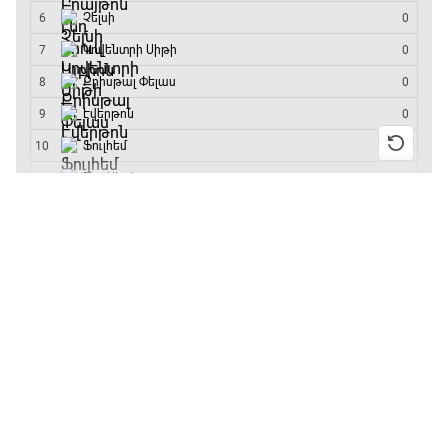
մրցաշարի հաղթող
Գիրինգ Ափ
15:00 - 15:30
13:55 / 11.01.2026
• Թենիս
Բուբլիկը հաղթեց
Ֆորմուլա 1. Բելգիայի Գրան Պրի. Մրցարշավ
Հոնկոնգի մրցաշարում
15:30 - 17:25
և կարիերայում
առաջին անգամ կլինի
10-րդը
ԱԱ-2026, Փլեյ-օֆֆ, 1/4 եզրափակիչ.
Արգենտինա - Շվեյցարիա
12:39 / 11.01.2026
• Ֆուտբոլ
Անգլիայի գավաթ.
17:25 - 20:10
«Չելսին» Ռոսենյորի
գլխավորությամբ
Լա լիգայի ստադիոնները
առաջին խաղում
20:10 - 20:20
հաղթել է
11:38 / 11.01.2026
• Ֆուտբոլ
Անպարտելի. Ալեքս Ֆերգյուսոն
Ինչ դիտել այսօր
20:20 - 20:45