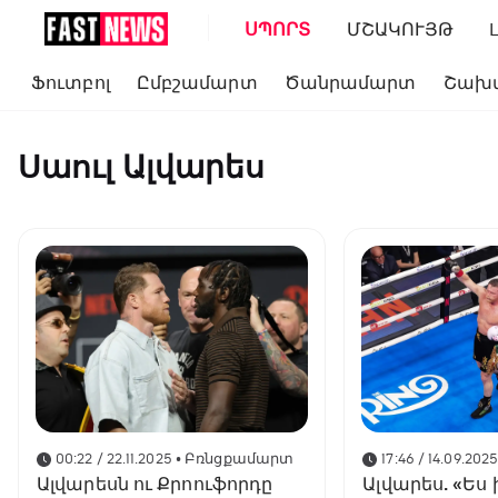
ՍՊՈՐՏ
ՄՇԱԿՈՒՅԹ
Ֆուտբոլ
Ըմբշամարտ
Ծանրամարտ
Շախ
Սաուլ Ալվարես
00:22 / 22.11.2025
• Բռնցքամարտ
17:46 / 14.09.202
Ալվարեսն ու Քրոուֆորդը
Ալվարես. «Ես 