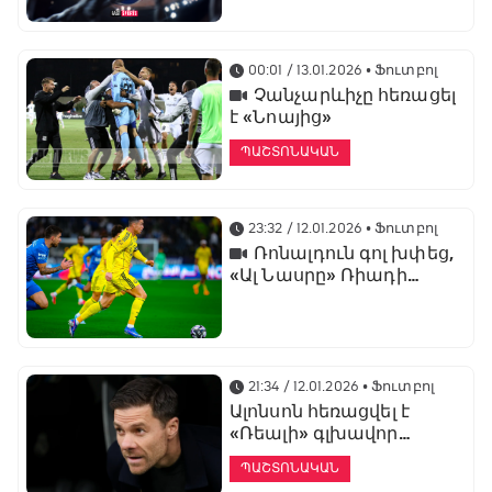
առաջնության
ցուցադրման գլխավոր
հովանավորն է
00:01 / 13.01.2026
• Ֆուտբոլ
Չանչարևիչը հեռացել
է «Նոայից»
ՊԱՇՏՈՆԱԿԱՆ
23:32 / 12.01.2026
• Ֆուտբոլ
Ռոնալդուն գոլ խփեց,
«Ալ Նասրը» Ռիադի
դերբիում պարտվեց «Ալ
Հիլյալին»
21:34 / 12.01.2026
• Ֆուտբոլ
Ալոնսոն հեռացվել է
«Ռեալի» գլխավոր
մարզչի պաշտոնից
ՊԱՇՏՈՆԱԿԱՆ