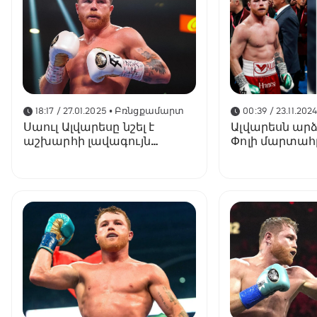
18:17 / 27.01.2025
• Բռնցքամարտ
00:39 / 23.11.202
Սաուլ Ալվարեսը նշել է
Ալվարեսն ար
աշխարհի լավագույն
Փոլի մարտահ
բռնցքամարտիկին