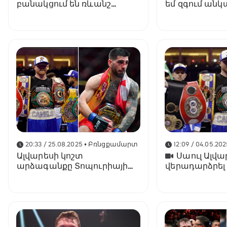
բանակցում են ռևանշ
եմ զգում ան
մենամարտի համար
ինչից»
20:33 / 25.08.2025
• Բռնցքամարտ
12:09 / 04.05.202
Ալվարեսի կոշտ
Սաուլ Ալվա
արձագանքը Տոպուրիայի
վերադարձրել
առաջարկին
բացարձակ չե
կոչումը