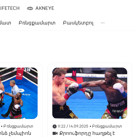
LIFETECH
AKNEYE
մատ
Բռնցքամարտ
Բասկետբոլ
5
• Բռնցքամարտ
11:22 / 14.09.2025
• Բռնցքամարտ
ինձ չեմպիոն
Քրոուֆորդը հաղթել է