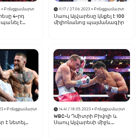
4
• Բռնցքամարտ
11:17 / 27.06.2023
• Բռնցքամարտ
րեսը 4-րդ
Սաուլ Ալվարեսը կնքել է 100
պանել է
միլիոնանոց պայմանագիր
ցարձակ
ւմը, Արսեն
 պարտվել է
23
• Բռնցքամարտ
14:41 / 18.05.2023
• Բռնցքամարտ
WBC-ն Դմիտրի Բիվոլի և
 է նետել
Սաուլ Ալվարեսի միջև
ռևանշ մենամարտի
թույլտվություն չի տվել