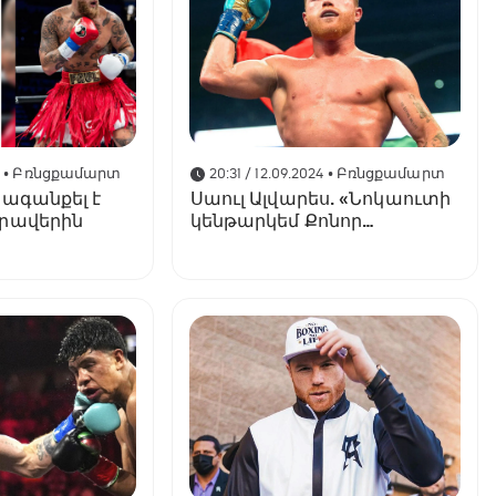
4
• Բռնցքամարտ
20:31 / 12.09.2024
• Բռնցքամարտ
ձագանքել է
Սաուլ Ալվարես. «Նոկաուտի
րավերին
կենթարկեմ Քոնոր
Մաքգրեգորին, երբ
ցանկանամ»