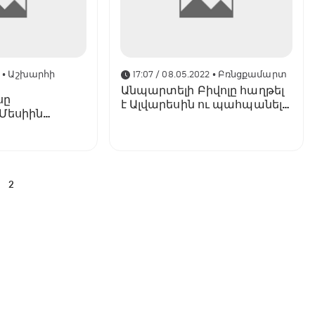
2
• Աշխարհի
17:07 / 08.05.2022
• Բռնցքամարտ
Անպարտելի Բիվոլը հաղթել
սը
է Ալվարեսին ու պահպանել
 Մեսիին
WBA վարկածով չեմպիոնի
յութ)
տիտղոսը
2