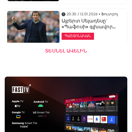
20:30 / 12.01.2026
• Ֆուտբոլ
Ալբերտ Սելադեսը`
«Պաֆոսի» գլխավոր
մարզիչ
ՊԱՇՏՈՆԱԿԱՆ
ՏԵՍՆԵԼ ԱՎԵԼԻՆ
19:53 / 12.01.2026
• Ֆուտբոլ
«Ալաշկերտը»
մարզական հավաք
կանցկացնի
Անթալիայում
13:51 / 12.01.2026
• Ֆուտբոլ
Բալոտելին
կարեիրան կշարունակի
ԱՄԷ-ի երկրորդ լիգայում
ՊԱՇՏՈՆԱԿԱՆ