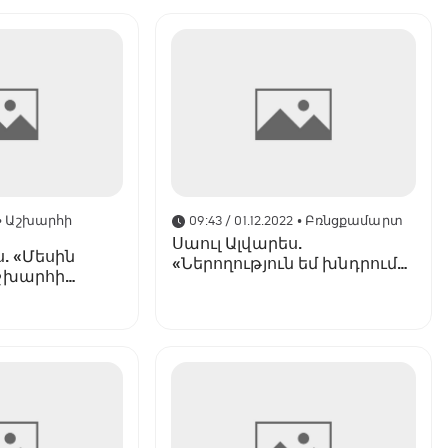
• Աշխարհի
09:43 / 01.12.2022
• Բռնցքամարտ
Սաուլ Ալվարես.
ս. «Մեսին
«Ներողություն եմ խնդրում
շխարհի
Մեսիից և Արգենտինայի
ժողովրդից»