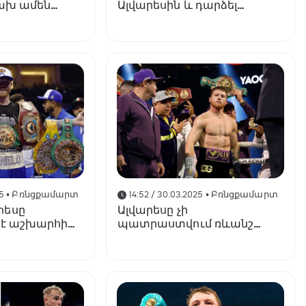
կախ ամեն
Ալվարեսին և դարձել
աշխարհի բացարձակ
չեմպիոն
5
• Բռնցքամարտ
14:52 / 30.03.2025
• Բռնցքամարտ
րեսը
Ալվարեսը չի
 է աշխարհի
պատրաստվում ռևանշ
մպիոնի
մենամարտ անցկացնել
Բիվոլի դեմ