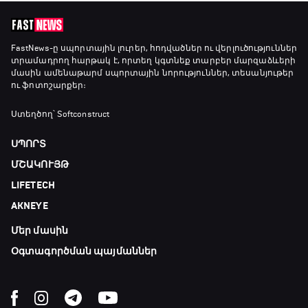
13:45 - 15:45
GOAT. Կանանց հեծանվավազք
15:45 - 16:10
FastNews
-ը սպորտային լուրեր, հոդվածներ ու վերլուծություններ
տրամադրող հարթակ է, որտեղ կգտնեք տարբեր մարզաձևերի
մասին ամենաթարմ սպորտային նորություններ, տեսանյութեր
ու ֆոտոշարքեր։
ԱԱ-2026, Փլեյ-օֆֆ, կիսաեզրափակիչ.
Անգլիա - Արգենտինա
Ստեղծող՝ Softconstruct
16:10 - 18:10
ՍՊՈՐՏ
Առագաստանավային սպորտ
ՄՇԱԿՈՒՅԹ
18:10 - 18:40
LIFETECH
AKNEYE
Լա լիգայի ստադիոնները
Մեր մասին
18:40 - 18:50
Օգտագործման պայմաններ
ԱԱ-2026, Փլեյ-օֆֆ, 3-րդ տեղի խաղ.
Ֆրանսիա - Անգլիա