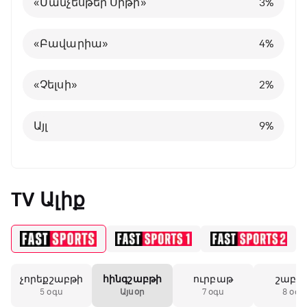
«Մանչեսթեր Սիթի»
3
%
Այլ
Պորտուգալիա
24
8
%
%
«Բավարիա»
4
%
Բելգիա
1
%
«Չելսի»
2
%
Այլ
8
%
Այլ
9
%
TV Ալիք
չորեքշաբթի
հինգշաբթի
ուրբաթ
շաբա
5 օգս
Այսօր
7 օգս
8 օգս