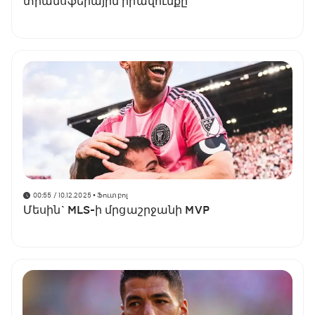
տրանսֆերային իրավունքը
00:55 / 10.12.2025
• Ֆուտբոլ
Մեսին` MLS-ի մրցաշրջանի MVP