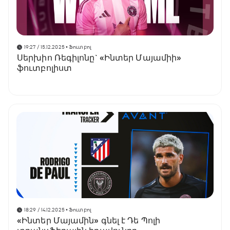
19:27 / 15.12.2025
• Ֆուտբոլ
Սերխիո Ռեգիլոնը` «Ինտեր Մայամիի»
ֆուտբոլիստ
18:29 / 14.12.2025
• Ֆուտբոլ
«Ինտեր Մայամին» գնել է Դե Պոլի