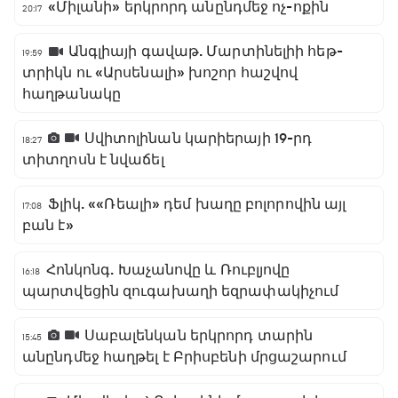
«Միլանի» երկրորդ անընդմեջ ոչ-ոքին
20:17
Անգլիայի գավաթ. Մարտինելիի հեթ-
19:59
տրիկն ու «Արսենալի» խոշոր հաշվով
հաղթանակը
Սվիտոլինան կարիերայի 19-րդ
18:27
տիտղոսն է նվաճել
Ֆլիկ. ««Ռեալի» դեմ խաղը բոլորովին այլ
17:08
բան է»
Հոնկոնգ. Խաչանովը և Ռուբլյովը
16:18
պարտվեցին զուգախաղի եզրափակիչում
Սաբալենկան երկրորդ տարին
15:45
անընդմեջ հաղթել է Բրիսբենի մրցաշարում