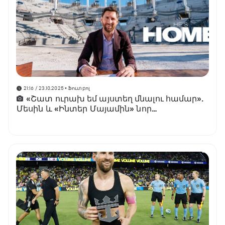
21:16 / 23.10.2025
• Ֆուտբոլ
«Շատ ուրախ եմ այստեղ մնալու համար».
Մեսին և «Ինտեր Մայամին» նոր
պայմանագիր են ստորագրել