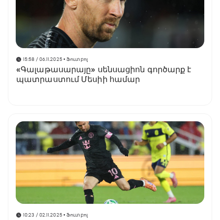
15:58 / 06.11.2025
• Ֆուտբոլ
«Գալաթասարայը» սենսացիոն գործարք է
պատրաստում Մեսիի համար
10:23 / 02.11.2025
• Ֆուտբոլ