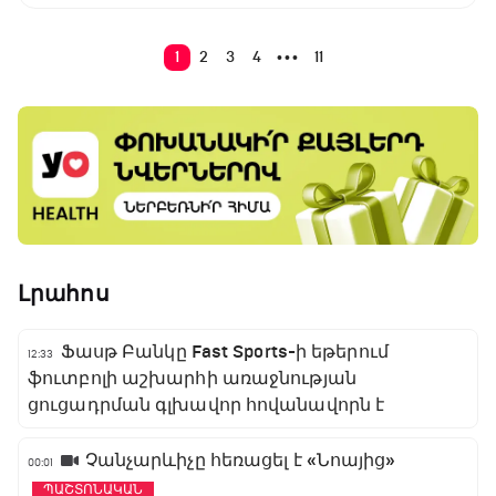
1
2
3
4
11
•••
Լրահոս
Ֆասթ Բանկը Fast Sports-ի եթերում
12:33
ֆուտբոլի աշխարհի առաջնության
ցուցադրման գլխավոր հովանավորն է
Չանչարևիչը հեռացել է «Նոայից»
00:01
ՊԱՇՏՈՆԱԿԱՆ