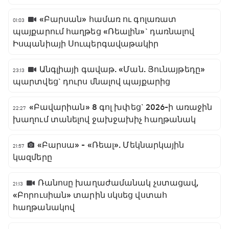
«Բարսան» համառ ու գոլառատ
01:03
պայքարում հաղթեց «Ռեալին»` դառնալով
Իսպանիայի Սուպերգավաթակիր
Անգլիայի գավաթ. «Ման. Յունայթեդը»
23:13
պարտվեց` դուրս մնալով պայքարից
«Բավարիան» 8 գոլ խփեց` 2026-ի առաջին
22:27
խաղում տանելով ջախջախիչ հաղթանակ
«Բարսա» - «Ռեալ». Մեկնարկային
21:57
կազմերը
Ռանոսը խաղաժամանակ չստացավ,
21:13
«Բորուսիան» տարին սկսեց վստահ
հաղթանակով