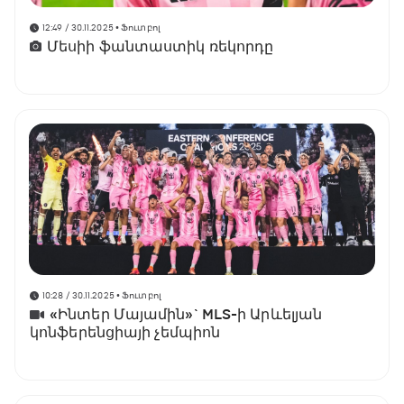
12:49 / 30.11.2025
• Ֆուտբոլ
Մեսիի ֆանտաստիկ ռեկորդը
10:28 / 30.11.2025
• Ֆուտբոլ
«Ինտեր Մայամին»` MLS-ի Արևելյան
կոնֆերենցիայի չեմպիոն