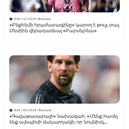
10:56 / 12.11.2025
• Ֆուտբոլ
«Բեքհեմի հրաժարագինը» կարող է թույլ տալ
Մեսիին վերադառնալ «Բարսելոնա»
13:56 / 09.11.2025
• Ֆուտբոլ
«Գալաթասարայի» նախագահ. «Մենք հասել
ենք այնպիսի մակարդակի, որ նույնիսկ
Մեսիի հետ բանակցելը հնարավոր է»