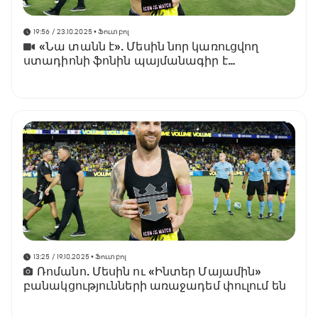
19:56 / 23.10.2025
• Ֆուտբոլ
«Նա տանն է». Մեսին նոր կառուցվող
ստադիոնի ֆոնին պայմանագիր է
ստորագրում
13:25 / 19.10.2025
• Ֆուտբոլ
Ռոմանո. Մեսին ու «Ինտեր Մայամին»
բանակցությունների առաջադեմ փուլում են