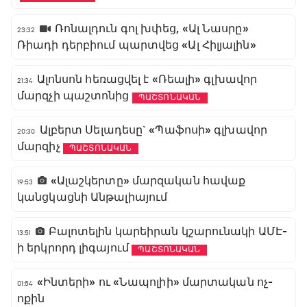
Ռոնալդուն գոլ խփեց, «Ալ Նասրը»
23:32
Ռիադի դերբիում պարտվեց «Ալ Հիլյալին»
Ալոնսոն հեռացվել է «Ռեալի» գլխավոր
21:34
մարզչի պաշտոնից
ՊԱՇՏՈՆԱԿԱՆ
Ալբերտ Սելադեսը` «Պաֆոսի» գլխավոր
20:30
մարզիչ
ՊԱՇՏՈՆԱԿԱՆ
«Ալաշկերտը» մարզական հավաք
19:53
կանցկացնի Անթալիայում
Բալոտելին կարեիրան կշարունակի ԱՄԷ-
13:51
ի երկրորդ լիգայում
ՊԱՇՏՈՆԱԿԱՆ
«Ինտերի» ու «Նապոլիի» մարտական ոչ-
01:54
ոքին