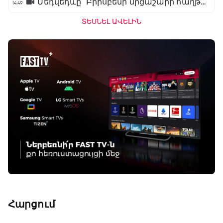
Մեդվեդևը` Բրիսբենի մրցաշարի հաղթող
14:49
ՏԵՍՆԵԼ ԱՎԵԼԻՆ
Հարցում