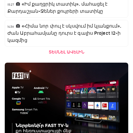
«Իմ քաղցրիկ տատիկ». մահացել է
15:27
Քարդաշյան-Ջեներ քույրերի տատիկը
«Հիմա նոր փուլ է սկսվում իմ կյանքում».
14:36
Ժան Աբրահամյանը դուրս է գալիս Project 12-ի
կազմից
ՏԵՍՆԵԼ ԱՎԵԼԻՆ