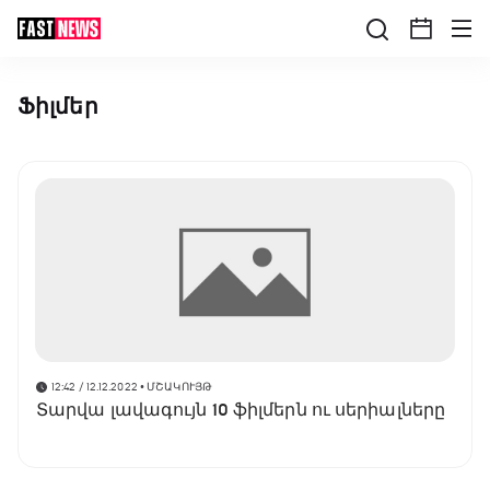
Ֆիլմեր
12:42 / 12.12.2022
• ՄՇԱԿՈՒՅԹ
Տարվա լավագույն 10 ֆիլմերն ու սերիալները