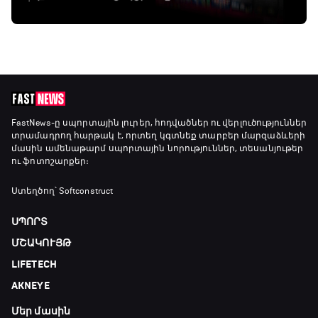
FastNews
-ը սպորտային լուրեր, հոդվածներ ու վերլուծություններ
տրամադրող հարթակ է, որտեղ կգտնեք տարբեր մարզաձևերի
մասին ամենաթարմ սպորտային նորություններ, տեսանյութեր
ու ֆոտոշարքեր։
Ստեղծող՝ Softconstruct
ՍՊՈՐՏ
ՄՇԱԿՈՒՅԹ
LIFETECH
AKNEYE
Մեր մասին