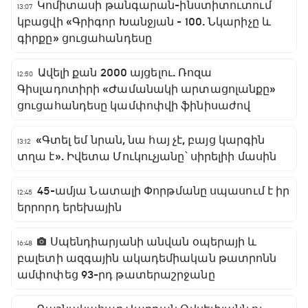
Կոմիտասի թանգարան-ինստիտուտում
13:07
կբացվի «Գրիգոր Խանջյան - 100. Նկարիչը և
գիրքը» ցուցահանդեսը
Ավելի քան 2000 այցելու. Ռոզա
12:50
Գիսլադոտիրի «Ժամանակի արտացոլանքը»
ցուցահանդեսը կամփոփվի ֆինիսաժով
«Գտել եմ նրան, նա հայ չէ, բայց կարգին
13:12
տղա է». Իվետա Մուկուչյանը՝ սիրելիի մասին
45-ամյա Նատալի Փորթմանը սպասում է իր
12:45
երրորդ երեխային
Սպենդիարյանի անվան օպերայի և
16:48
բալետի ազգային ակադեմիական թատրոնն
ամփոփեց 93-րդ թատերաշրջանը