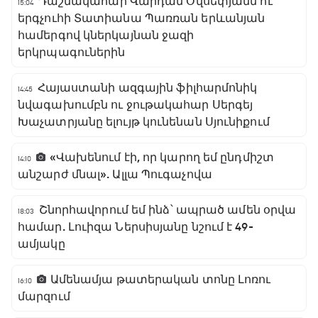
Դաշնակահար Վարդան Օվսեփյանն ու
15:04
երգչուհի Տատիանա Պառռան երևանյան
համերգով կներկայնան ջազի
երկրպագուներին
Հայաստանի ազգային ֆիլհարմոնիկ
14:45
նվագախումբն ու ջութակահար Սերգեյ
Խաչատրյանը ելույթ կունենան Սյունիքում
«Վախենում էի, որ կարող եմ ընդմիշտ
14:10
անշարժ մնալ». Ալլա Պուգաչովա
Շնորհավորում եմ ինձ՝ ապրած ամեն օրվա
18:03
համար. Լուիզա Ներսիսյանը նշում է 49-
ամյակը
Ամենամյա թատերական տոնը Լոռու
16:10
մարզում