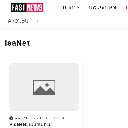
ՍՊՈՐՏ
ՄՇԱԿՈՒՅԹ
ԲԻԶՆԵՍ
IT
IsaNet
14:43 / 08.02.2023
• LIFETECH
VisaNet. անհպում