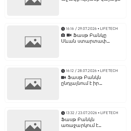
է մետաբոլիկ
համախտանիշի
թեմայով համաժողով
16:16 / 29.07.2026
• LIFETECH
Ֆասթ Բանկը
Սևան ստարտափ
սամմիթ 2026-ի
ռազմավարական
գործընկերն է
16:12 / 28.07.2026
• LIFETECH
Ֆասթ Բանկն
ընդլայնում է իր
միջազգային
նախագծերը․
կորպորատիվ բիզնես
կառավարման տնօրեն
Տիգրան Մխիթարյան
13:32 / 23.07.2026
• LIFETECH
Ֆասթ Բանկն
առաջարկում է