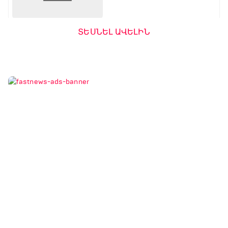
ներդրումային վարկ
արտերկրում անշարժ
գույք ձեռք բերելու
համար
ՏԵՍՆԵԼ ԱՎԵԼԻՆ
16:24 / 20.07.2026
• LIFETECH
Ֆասթ Բանկի
ամենամեծ ներուժը
տեխնոլոգիական
մտածողությունն է․
ֆինանսական տնօրեն
Գոհար Հարությունյան
13:26 / 08.07.2026
• LIFETECH
Ֆասթ բրենդը
ֆինանսական
ծառայություններ
կմատուցի
Եվրամիության
երկրներում
16:32 / 24.06.2026
• LIFETECH
Բանկինգն ու թվային
տրանսֆորմացիան․
հարցազրույց Ֆասթ