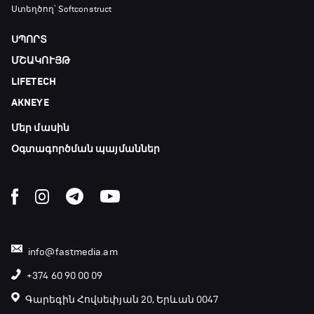
Ստեղծող՝ Softconstruct
ՍՊՈՐՏ
ՄՇԱԿՈՒՅԹ
LIFETECH
AKNEYE
Մեր մասին
Օգտագործման պայմաններ
info@fastmedia.am
+374 60 90 00 09
Գարեգին Հովսեփյան 20, Երևան 0047