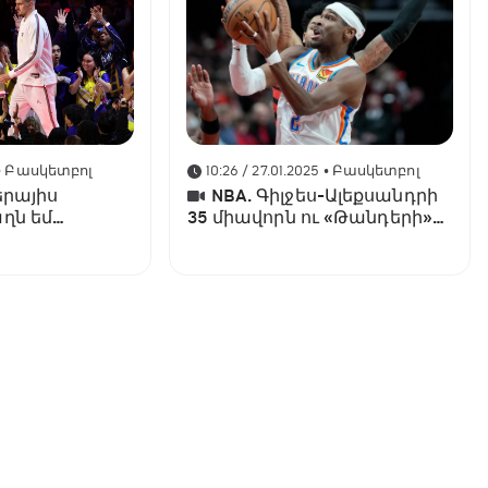
• Բասկետբոլ
10:26 / 27.01.2025
• Բասկետբոլ
երայիս
NBA. Գիլջես-Ալեքսանդրի
ղն եմ
35 միավորն ու «Թանդերի»
հերթական հաղթանակը