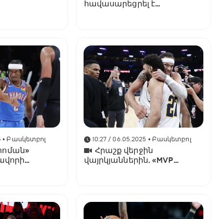
հավասարեցրել է
մ հաշիվը
եզրափակիչի հաշիվը
5
• Բասկետբոլ
10:27 / 06.05.2025
• Բասկետբոլ
ահոման»
Հրաշք վերջին
ավորի
վայրկյաններին. «MVP
բ ու
սերիան» մեկնարկեց
րս թողեց
թրիլերով