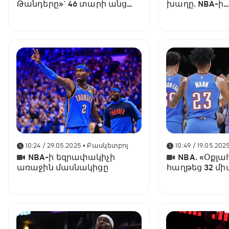
Թանդերը»` 46 տարի անց
խաղը. NBA-ի
NBA-ի չեմպիոն
եզրափակիչու
դարձավ 3-2
10:24 / 29.05.2025
• Բասկետբոլ
10:49 / 19.05.202
NBA-ի եզրափակիչի
NBA. «Օքլ
առաջին մասնակիցը
հաղթեց 32 մի
առավելությամ
պայքարից դու
«Նագեթսին»