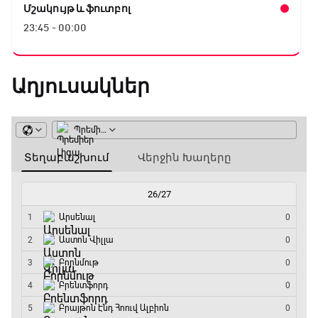
Ֆլիկ. ««Ռեալի» դեմ
Մշակույթ և ֆուտբոլ
խաղը բոլորովին այլ
23:45 - 00:00
բան է»
Աղյուսակներ
16:18 / 11.01.2026
• Թենիս
Հոնկոնգ. Խաչանովը և
Ռուբլյովը պարտվեցին
զուգախաղի
եզրափակիչում
15:45 / 11.01.2026
• Թենիս
Սաբալենկան
երկրորդ տարին
անընդմեջ հաղթել է
Բրիսբենի մրցաշարում
14:49 / 11.01.2026
• Թենիս
Մեդվեդևը` Բրիսբենի