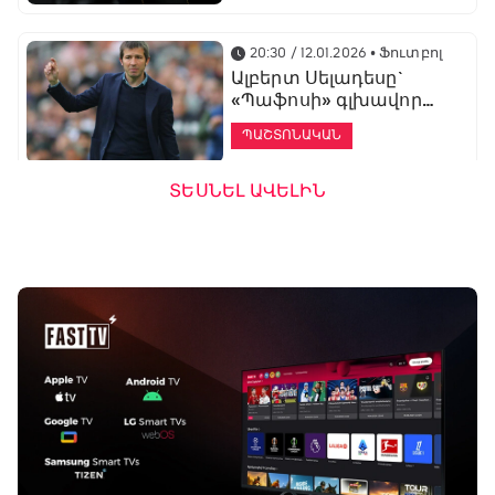
20:30 / 12.01.2026
• Ֆուտբոլ
Ալբերտ Սելադեսը`
«Պաֆոսի» գլխավոր
մարզիչ
ՊԱՇՏՈՆԱԿԱՆ
ՏԵՍՆԵԼ ԱՎԵԼԻՆ
19:53 / 12.01.2026
• Ֆուտբոլ
«Ալաշկերտը»
մարզական հավաք
կանցկացնի
Անթալիայում
13:51 / 12.01.2026
• Ֆուտբոլ
Բալոտելին
Բացօթյա մարզական շոու
կարեիրան կշարունակի
01:30 - 02:00
ԱՄԷ-ի երկրորդ լիգայում
ՊԱՇՏՈՆԱԿԱՆ