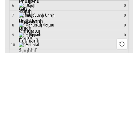
մրցաշարի հաղթող
13:55 / 11.01.2026
• Թենիս
Բուբլիկը հաղթեց
Հոնկոնգի մրցաշարում
և կարիերայում
առաջին անգամ կլինի
10-րդը
12:39 / 11.01.2026
• Ֆուտբոլ
Անգլիայի գավաթ.
«Չելսին» Ռոսենյորի
գլխավորությամբ
առաջին խաղում
հաղթել է
11:38 / 11.01.2026
• Ֆուտբոլ
Ինչ դիտել այսօր