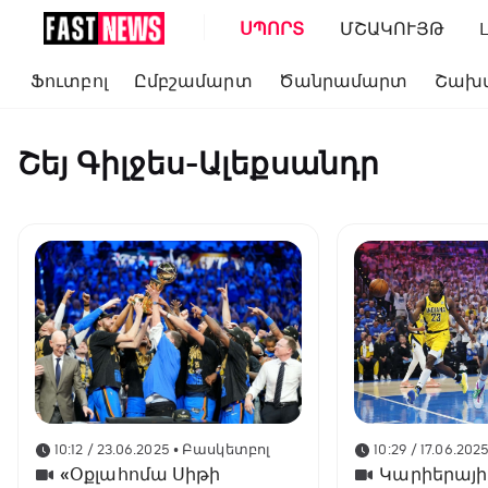
ՍՊՈՐՏ
ՄՇԱԿՈՒՅԹ
Ֆուտբոլ
Ըմբշամարտ
Ծանրամարտ
Շախ
Շեյ Գիլջես-Ալեքսանդր
10:12 / 23.06.2025
• Բասկետբոլ
10:29 / 17.06.202
«Օքլահոմա Սիթի
Կարիերայի