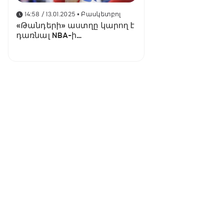
14:58 / 13.01.2025
• Բասկետբոլ
«Թանդերի» աստղը կարող է
դառնալ NBA-ի
պատմության մեջ
ամենաբարձր վարձատրվող
բասկետբոլիստը