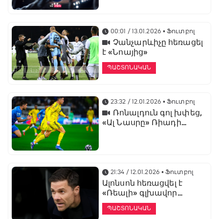
առաջնության
ցուցադրման գլխավոր
հովանավորն է
00:01 / 13.01.2026
• Ֆուտբոլ
Չանչարևիչը հեռացել
է «Նոայից»
ՊԱՇՏՈՆԱԿԱՆ
23:32 / 12.01.2026
• Ֆուտբոլ
Ռոնալդուն գոլ խփեց,
«Ալ Նասրը» Ռիադի
դերբիում պարտվեց «Ալ
Հիլյալին»
21:34 / 12.01.2026
• Ֆուտբոլ
Ալոնսոն հեռացվել է
«Ռեալի» գլխավոր
մարզչի պաշտոնից
ՊԱՇՏՈՆԱԿԱՆ