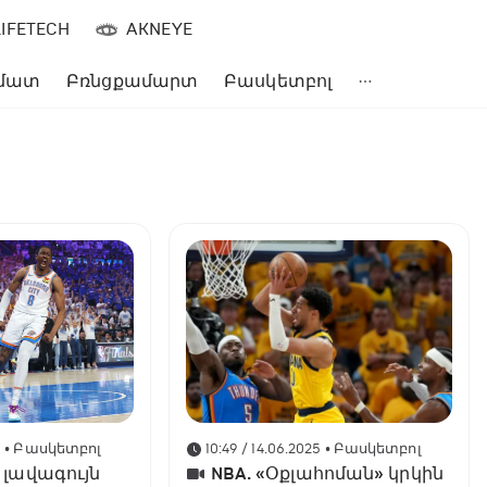
LIFETECH
AKNEYE
մատ
Բռնցքամարտ
Բասկետբոլ
5
• Բասկետբոլ
10:49 / 14.06.2025
• Բասկետբոլ
 լավագույն
NBA. «Օքլահոման» կրկին